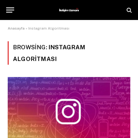
Anasayfa
»
Instagram Algoritması
BROWSING:
INSTAGRAM
ALGORITMASI