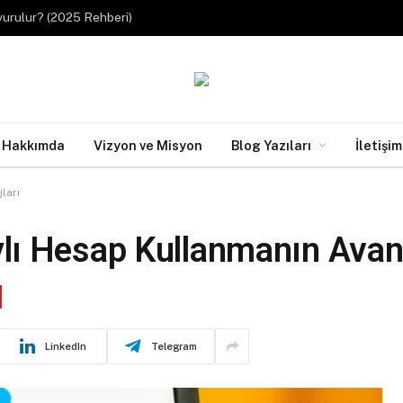
urulur? (2025 Rehberi)
Hakkımda
Vizyon ve Misyon
Blog Yazıları
İletişim
ları
ı Hesap Kullanmanın Avant
LinkedIn
Telegram