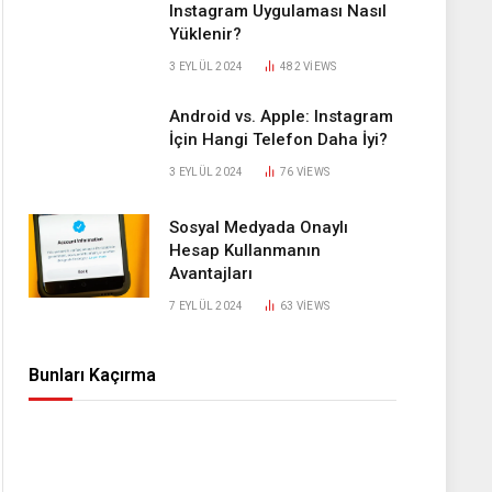
Instagram Uygulaması Nasıl
Yüklenir?
3 EYLÜL 2024
482
VIEWS
Android vs. Apple: Instagram
İçin Hangi Telefon Daha İyi?
3 EYLÜL 2024
76
VIEWS
Sosyal Medyada Onaylı
Hesap Kullanmanın
Avantajları
7 EYLÜL 2024
63
VIEWS
Bunları Kaçırma