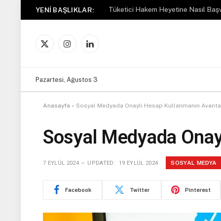
Tüketici Hakem Heyetine Nasıl Başv
YENI BAŞLIKLAR:
X
Instagram
LinkedIn
(Twitter)
Pazartesi, Ağustos 3
Anasayfa
»
Sosyal Medyada Onaylı Hesap Kullanmanın Avantaj
Sosyal Medyada Onayl
SOSYAL MEDYA
7 EYLÜL 2024
UPDATED:
19 EYLÜL 2024
Facebook
Twitter
Pinterest