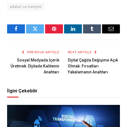
adalet ve iletişim
Facebook
Twitter
Pinterest
LinkedIn
Tumblr
Email
PREVIOUS ARTICLE
NEXT ARTICLE
Sosyal Medyada İçerik
Dijital Çağda Değişime Açık
Üretmek: Dijitade Kalitenin
Olmak: Fırsatları
Anahtarı
Yakalamanın Anahtarı
İlgini Çekebilir