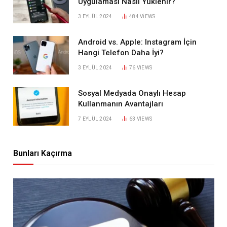
Uygulaması Nasıl Yüklenir?
3 EYLÜL 2024
484
VIEWS
Android vs. Apple: Instagram İçin
Hangi Telefon Daha İyi?
3 EYLÜL 2024
76
VIEWS
Sosyal Medyada Onaylı Hesap
Kullanmanın Avantajları
7 EYLÜL 2024
63
VIEWS
Bunları Kaçırma