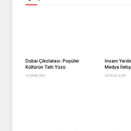
Dubai Çikolatası: Popüler
İnsani Yard
Kültürün Tatlı Yüzü
Medya İletiş
16 EKIM 2024
26 EYLÜL 2024