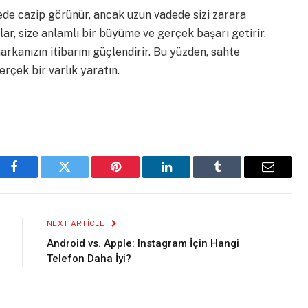
ede cazip görünür, ancak uzun vadede sizi zarara
ar, size anlamlı bir büyüme ve gerçek başarı getirir.
rkanızın itibarını güçlendirir. Bu yüzden, sahte
çek bir varlık yaratın.
Facebook
Twitter
Pinterest
LinkedIn
Tumblr
Email
NEXT ARTICLE
Android vs. Apple: Instagram İçin Hangi
Telefon Daha İyi?