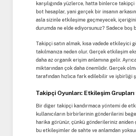
karşılığında yüzlerce, hatta binlerce takipç
bot hesaplar, yani gerçek bir insanın arkası
asla sizinle etkileşime geçmeyecek, içeriğ
durumda ne elde ediyorsunuz? Sadece boş bi
Takipçi satın almak, kısa vadede etkileyici 
takılmanıza neden olur. Gerçek etkileşim eksi
daha az organik erişim anlamına gelir. Ayrıca, 
miktarından çok daha önemlidir. Gerçek olmay
tarafından hızlıca fark edilebilir ve işbirliği
Takipçi Oyunları: Etkileşim Grupları
Bir diğer takipçi kandırmaca yöntemi de etki
kullanıcıların birbirlerinin gönderilerini b
harika görünür, çünkü gönderileriniz aniden 
bu etkileşimler de sahte ve anlamdan yoksun