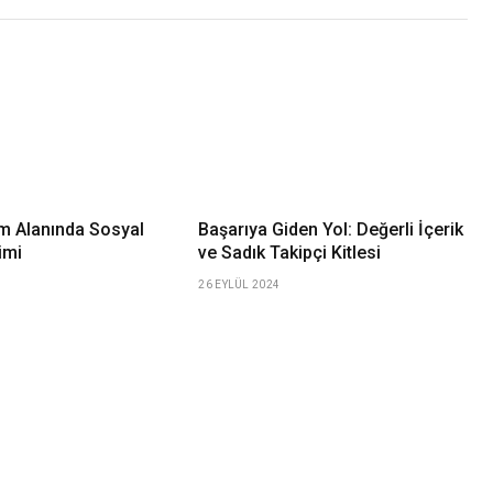
ım Alanında Sosyal
Başarıya Giden Yol: Değerli İçerik
imi
ve Sadık Takipçi Kitlesi
26 EYLÜL 2024