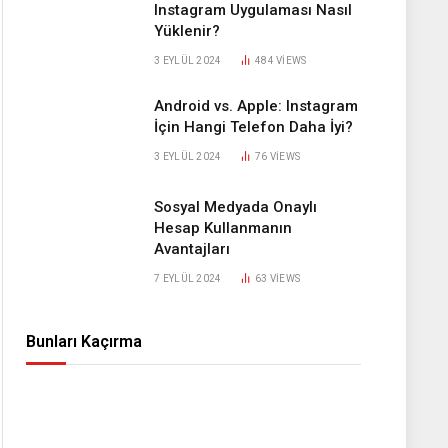
Instagram Uygulaması Nasıl
Yüklenir?
3 EYLÜL 2024
484
VIEWS
Android vs. Apple: Instagram
İçin Hangi Telefon Daha İyi?
3 EYLÜL 2024
76
VIEWS
Sosyal Medyada Onaylı
Hesap Kullanmanın
Avantajları
7 EYLÜL 2024
63
VIEWS
Bunları Kaçırma