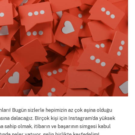
arı! Bugün sizlerle hepimizin az çok aşina olduğu
ına dalacağız. Birçok kişi için Instagram’da yüksek
na sahip olmak, itibarın ve başarının simgesi kabul
ltında neler yatıyor, gelin birlikte keşfedelim!