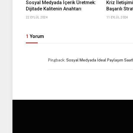
Sosyal Medyada İçerik Üretmek:
Kriz İletişi
Dijitade Kalitenin Anahtarı
Başarılı Strat
22 EYLÜL 2024
11 EYLÜL 2024
1
Yorum
Pingback:
Sosyal Medyada İdeal Paylaşım Saatle