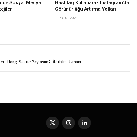
minde Sosyal Medya:
Hashtag Kullanarak Instagram’da
ejiler
Görünürlüğü Artırma Yolları
11 EYLÜL 2024
ri: Hangi Saatte Paylaşım? - İletişim Uzmanı
X
Instagram
LinkedIn
(Twitter)