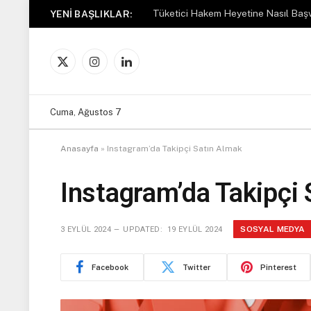
Tüketici Hakem Heyetine Nasıl Başv
YENI BAŞLIKLAR:
X
Instagram
LinkedIn
(Twitter)
Cuma, Ağustos 7
Anasayfa
»
Instagram’da Takipçi Satın Almak
Instagram’da Takipçi
SOSYAL MEDYA
3 EYLÜL 2024
UPDATED:
19 EYLÜL 2024
Facebook
Twitter
Pinterest