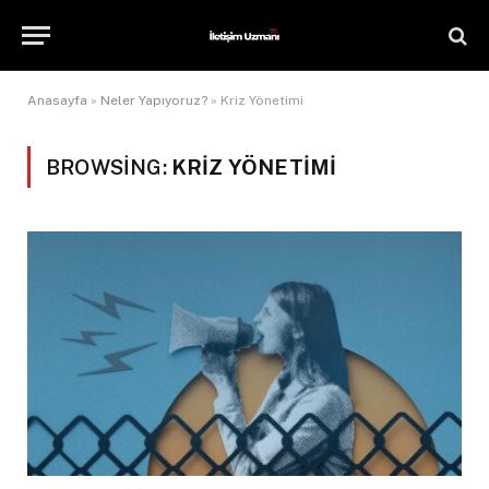
Anasayfa
»
Neler Yapıyoruz?
»
Kriz Yönetimi
BROWSING:
KRIZ YÖNETIMI